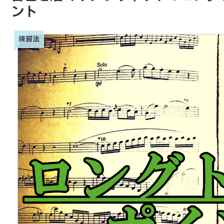
ント
練習法