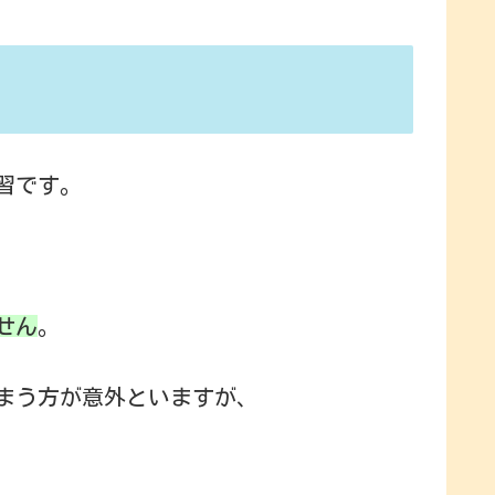
習です。
せん
。
まう方が意外といますが、