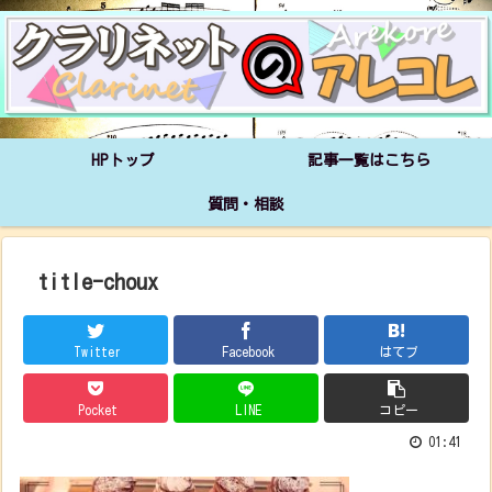
HPトップ
記事一覧はこちら
質問・相談
title-choux
Twitter
Facebook
はてブ
Pocket
LINE
コピー
01:41